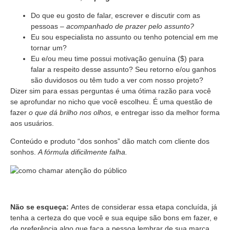
Do que eu gosto de falar, escrever e discutir com as
pessoas –
acompanhado de prazer pelo assunto?
Eu sou especialista no assunto ou tenho potencial em me
tornar um?
Eu e/ou meu time possui motivação genuína ($) para
falar a respeito desse assunto? Seu retorno e/ou ganhos
são duvidosos ou têm tudo a ver com nosso projeto?
Dizer sim para essas perguntas é uma ótima razão para você
se aprofundar no nicho que você escolheu. É uma questão de
fazer
o que dá brilho nos olhos,
e entregar isso da melhor forma
aos usuários.
Conteúdo e produto “dos sonhos” dão match com cliente dos
sonhos.
A fórmula dificilmente falha.
Não se esqueça:
Antes de considerar essa etapa concluída, já
tenha a certeza do que você e sua equipe são bons em fazer, e
de preferência algo que faça a pessoa lembrar de sua marca.