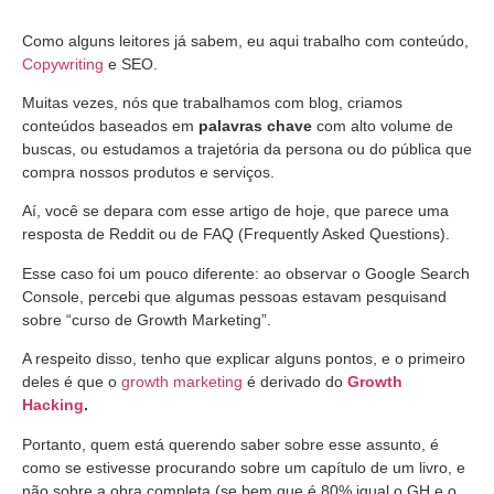
Como alguns leitores já sabem, eu aqui trabalho com conteúdo,
Copywriting
e SEO.
Muitas vezes, nós que trabalhamos com blog, criamos
conteúdos baseados em
palavras chave
com alto volume de
buscas, ou estudamos a trajetória da persona ou do pública que
compra nossos produtos e serviços.
Aí, você se depara com esse artigo de hoje, que parece uma
resposta de Reddit ou de FAQ (Frequently Asked Questions).
Esse caso foi um pouco diferente: ao observar o Google Search
Console, percebi que algumas pessoas estavam pesquisand
sobre “curso de Growth Marketing”.
A respeito disso, tenho que explicar alguns pontos, e o primeiro
deles é que o
growth marketing
é derivado do
Growth
Hacking
.
Portanto, quem está querendo saber sobre esse assunto, é
como se estivesse procurando sobre um capítulo de um livro, e
não sobre a obra completa (se bem que é 80% igual o GH e o