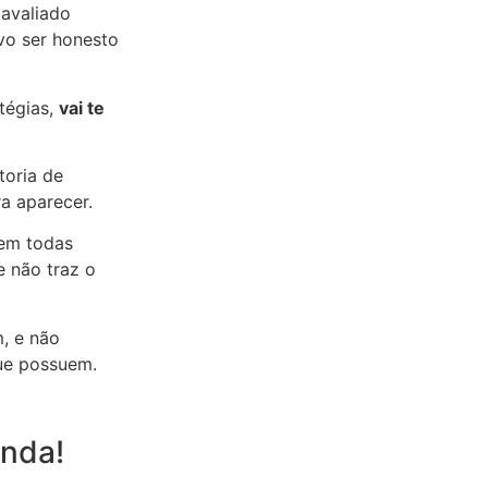
 avaliado
vo ser honesto
tégias,
vai te
toria de
a aparecer.
em todas
e não traz o
m, e não
ue possuem.
inda!