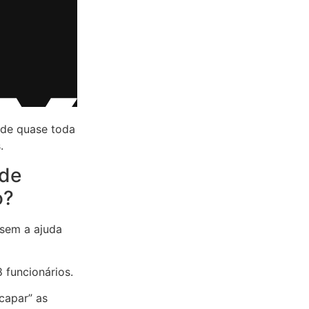
 de quase toda
.
 de
o?
 sem a ajuda
 funcionários.
capar” as