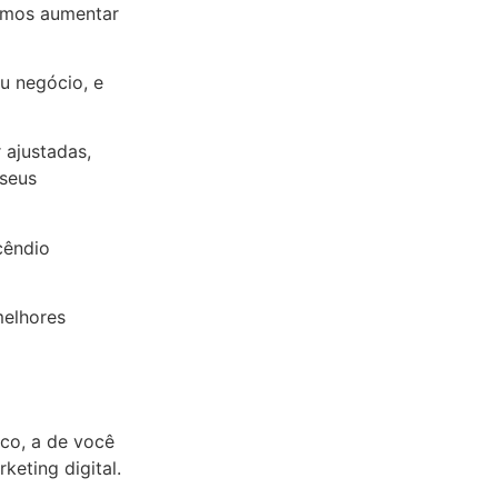
emos aumentar
u negócio, e
 ajustadas,
 seus
cêndio
melhores
ico, a de você
keting digital.