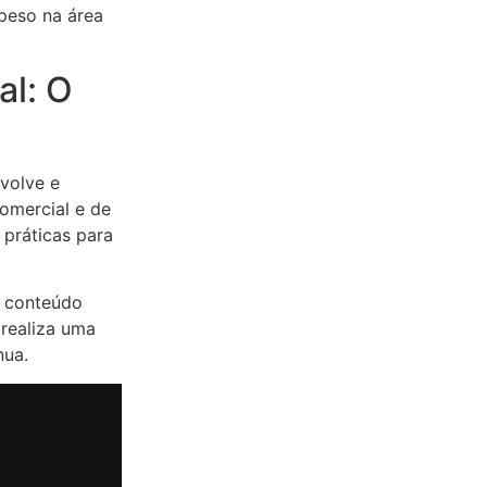
 peso na área
al: O
nvolve e
comercial e de
 práticas para
o conteúdo
realiza uma
nua.