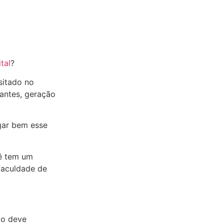
tal
?
sitado no
antes, geração
gar bem esse
cê tem um
 faculdade de
mo deve