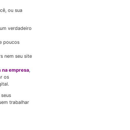
ocê, ou sua
 um verdadeiro
te poucos
s nem seu site
os na empresa
,
r os
ital.
 seus
uem trabalhar