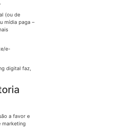
.
al (ou de
ou mídia paga –
mais
te/e-
 digital faz,
oria
são a favor e
e marketing