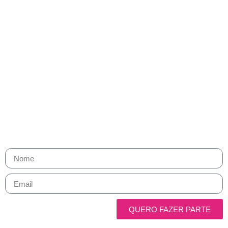
Fique por dentro. Cresça com a
gente.
Receba os melhores insights de Growth, marketing e vendas direto
no seu e-mail.
Toda semana, um compilado com o que realmente importa para
sua carreira — sem ruído, sem enrolação.
QUERO FAZER PARTE