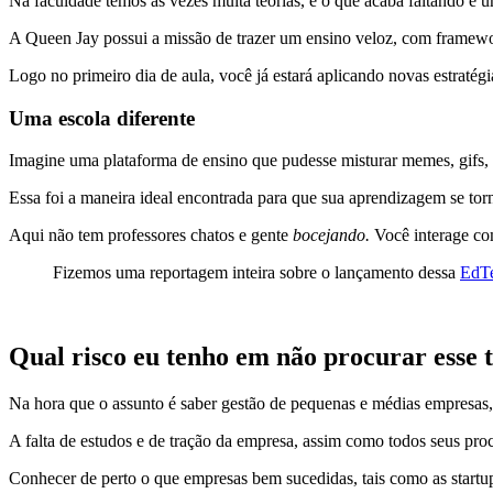
Na faculdade temos às vezes muita teorias, e o que acaba faltando é 
A Queen Jay possui a missão de trazer um ensino veloz, com framewo
Logo no primeiro dia de aula, você já estará aplicando novas estratég
Uma escola diferente
Imagine uma plataforma de ensino que pudesse misturar memes, gif
Essa foi a maneira ideal encontrada para que sua aprendizagem se tor
Aqui não tem professores chatos e gente
bocejando.
Você interage co
Fizemos uma reportagem inteira sobre o lançamento dessa
EdTe
Qual risco eu tenho em não procurar esse 
Na hora que o assunto é saber gestão de pequenas e médias empresas
A falta de estudos e de tração da empresa, assim como todos seus proc
Conhecer de perto o que empresas bem sucedidas, tais como as startups