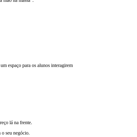
 “a mão na massa”.
um espaço para os alunos interagirem
reço lá na frente.
a o seu negócio.