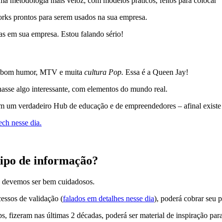
uma metodologia mais veloz, com modelos práticos, feitos para colocar
rks prontos para serem usados na sua empresa.
ias em sua empresa. Estou falando sério!
s, bom humor, MTV e muita
cultura Pop.
Essa é a Queen Jay!
nasse algo interessante, com elementos do mundo real.
m um verdadeiro Hub de educação e de empreendedores – afinal existe 
ch nesse dia.
tipo de informação?
, devemos ser bem cuidadosos.
essos de validação (
falados em detalhes nesse dia
), poderá cobrar seu p
, fizeram nas últimas 2 décadas, poderá ser material de inspiração par