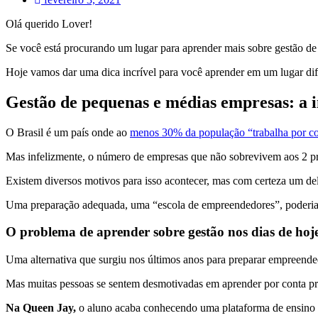
Olá querido Lover!
Se você está procurando um lugar para aprender mais sobre gestão de
Hoje vamos dar uma dica incrível para você aprender em um lugar dife
Gestão de pequenas e médias empresas: a 
O Brasil é um país onde ao
menos 30% da população “trabalha por c
Mas infelizmente, o número de empresas que não sobrevivem aos 2 prim
Existem diversos motivos para isso acontecer, mas com certeza um del
Uma preparação adequada, uma “escola de empreendedores”, poderia di
O problema de aprender sobre gestão nos dias de hoj
Uma alternativa que surgiu nos últimos anos para preparar empreendedo
Mas muitas pessoas se sentem desmotivadas em aprender por conta próp
Na Queen Jay,
o aluno acaba conhecendo uma plataforma de ensino