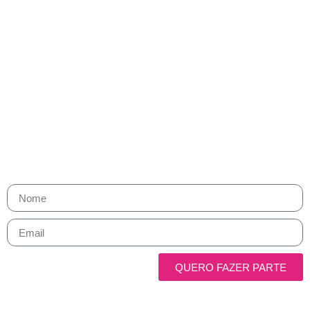
Fique por dentro. Cresça com a
gente.
Receba os melhores insights de Growth, marketing e vendas direto
no seu e-mail.
Toda semana, um compilado com o que realmente importa para
sua carreira — sem ruído, sem enrolação.
QUERO FAZER PARTE