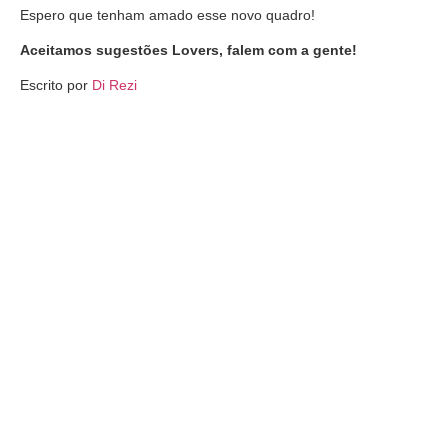
Espero que tenham amado esse novo quadro!
Aceitamos sugestões Lovers, falem com a gente!
Escrito por
Di Rezi
Fique por dentro. Cresça com a
gente.
Receba os melhores insights de Growth, marketing e vendas direto
no seu e-mail.
Toda semana, um compilado com o que realmente importa para
sua carreira — sem ruído, sem enrolação.