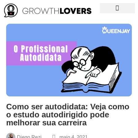
Growth News
Curso de Growth
NOSSO LIVRO
Como ser autodidata: Veja como
o estudo autodirigido pode
melhorar sua carreira
Diego Rezi
maio 4, 2021