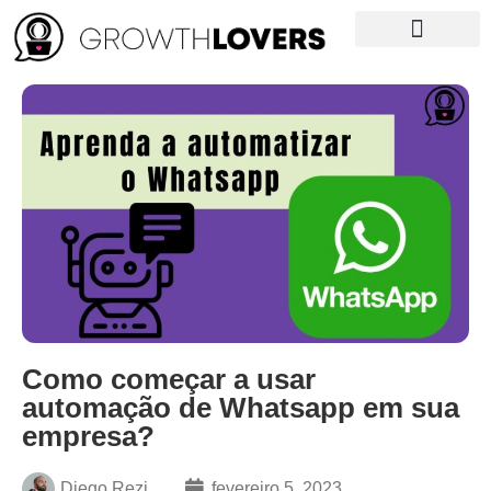
Growth News
Curso de Growth
NOSSO LIVRO
Como começar a usar
automação de Whatsapp em sua
empresa?
Diego Rezi
fevereiro 5, 2023