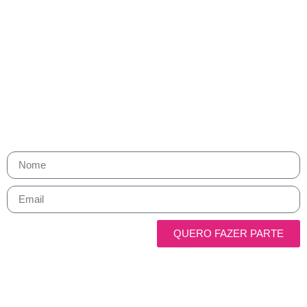
Fique por dentro. Cresça com a
gente.
Receba os melhores insights de Growth, marketing e vendas direto
no seu e-mail.
Toda semana, um compilado com o que realmente importa para
sua carreira — sem ruído, sem enrolação.
QUERO FAZER PARTE