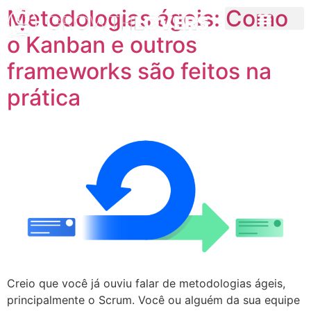
Metodologias ágeis: Como
o Kanban e outros
Growth News
Curso de Growth
NOSSO LIVRO
frameworks são feitos na
prática
Creio que você já ouviu falar de metodologias ágeis,
principalmente o Scrum. Você ou alguém da sua equipe