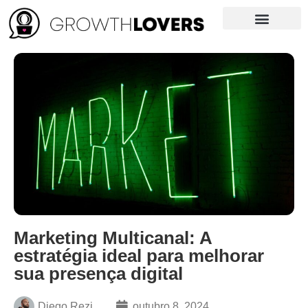
Growth News
Curso de Growth
NOSSO LIVRO
Marketing Multicanal: A
estratégia ideal para melhorar
sua presença digital
Diego Rezi
outubro 8, 2024